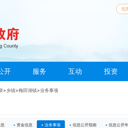
无
公开
服务
互动
投资
录
>
乡镇
>
梅田湖镇
>
业务事项
信息
资金信息
业务事项
信息公开指南
信息公开