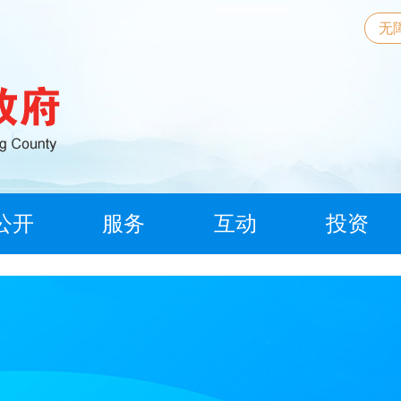
无
公开
服务
互动
投资