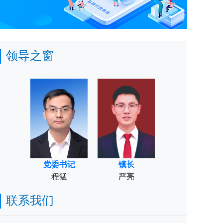
领导之窗
党委书记
镇长
程猛
严亮
联系我们