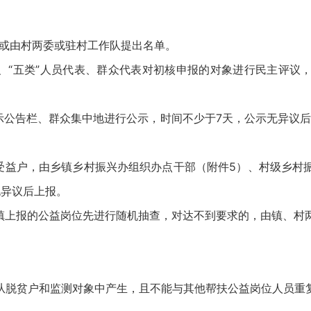
请，或由村两委或驻村工作队提出名单。
长、“五类”人员代表、群众代表对初核申报的对象进行民主评议
示公告栏、群众集中地进行公示，时间不少于7天，公示无异议后
位受益户，由乡镇乡村振兴办组织办点干部（附件5）、村级乡村
无异议后上报。
乡镇上报的公益岗位先进行随机抽查，对达不到要求的，由镇、村
从脱贫户和监测对象中产生，且不能与其他帮扶公益岗位人员重复