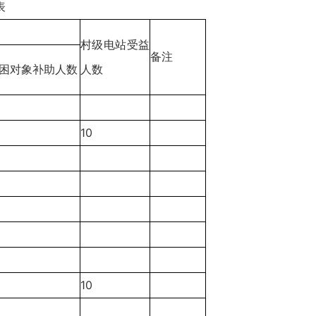
表
村级电站受益
备注
困对象补助人数
人数
10
10