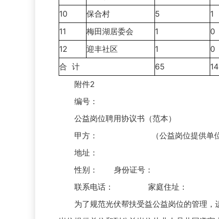
10
保合村
5
1
11
梅田湖居委会
1
0
12
迎丰社区
1
0
合 计
65
14
附件2
编号：
公益岗位聘用协议书（范本）
甲方： （公益岗位提供单
地址： 乙方： 
性别： 身份证号：
联系电话： 家
为了规范光伏帮扶受益公益岗位的管理，