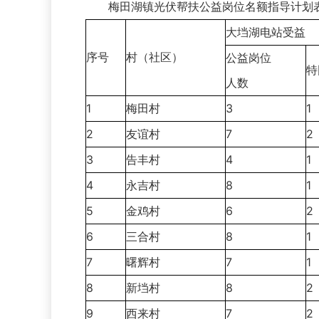
梅田湖镇光伏帮扶公益岗位名额指导计划
大垱湖电站受益
序号
村（社区）
公益岗位
特
人数
1
梅田村
3
1
2
友谊村
7
2
3
告丰村
4
1
4
永吉村
8
1
5
金鸡村
6
2
6
三合村
8
1
7
曙辉村
7
1
8
新垱村
8
2
9
西来村
7
2