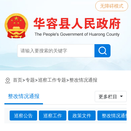
无障碍模式
首页
>
专题
>
巡察工作专题
>
整改情况通报
整改情况通报
更多栏目
巡察公告
巡察工作
政策文件
整改情况通报