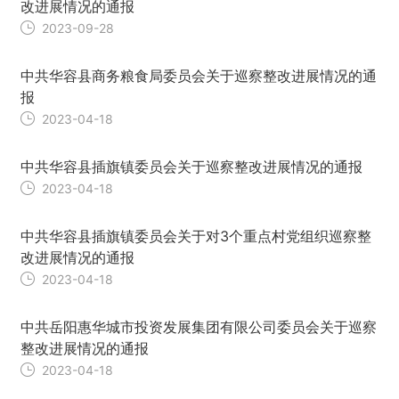
改进展情况的通报
2023-09-28
中共华容县商务粮食局委员会关于巡察整改进展情况的通
报
2023-04-18
中共华容县插旗镇委员会关于巡察整改进展情况的通报
2023-04-18
中共华容县插旗镇委员会关于对3个重点村党组织巡察整
改进展情况的通报
2023-04-18
中共岳阳惠华城市投资发展集团有限公司委员会关于巡察
整改进展情况的通报
2023-04-18