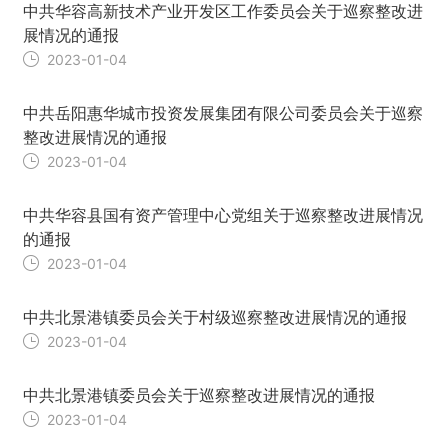
中共华容高新技术产业开发区工作委员会关于巡察整改进
展情况的通报
2023-01-04
中共岳阳惠华城市投资发展集团有限公司委员会关于巡察
整改进展情况的通报
2023-01-04
中共华容县国有资产管理中心党组关于巡察整改进展情况
的通报
2023-01-04
中共北景港镇委员会关于村级巡察整改进展情况的通报
2023-01-04
中共北景港镇委员会关于巡察整改进展情况的通报
2023-01-04