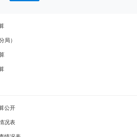
算
容分局）
算
算
算公开
情况表
自查情况表