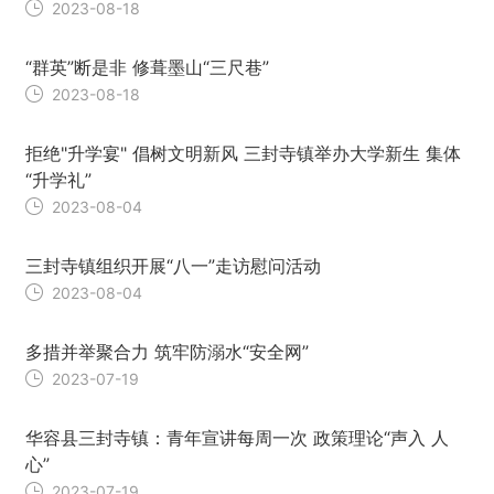
2023-08-18
“群英”断是非 修葺墨山“三尺巷”
2023-08-18
拒绝"升学宴" 倡树⽂明新⻛ 三封寺镇举办⼤学新⽣ 集体
“升学礼”
2023-08-04
三封寺镇组织开展“⼋⼀”⾛访慰问活动
2023-08-04
多措并举聚合力 筑牢防溺水“安全网”
2023-07-19
华容县三封寺镇：青年宣讲每周一次 政策理论“声入 人
心”
2023-07-19