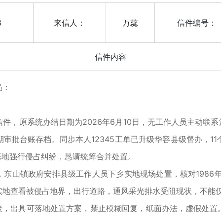
8
来信人：
万蕊
信件编号：
信件内容
员：
件，原系统办结日期为2026年6月10日，无工作人员主动联系
审批台账存档。同步本人12345工单已升级华容县级督办，1
基地强行侵占纠纷，恳请统筹合并处置。
东山镇政府安排县级工作人员下乡实地现场处置，核对1986年
实地查看被侵占地界，出行道路，通风采光排水受阻现状，不能
对接，出具可落地处置方案，禁止模糊回复，纸面办法，虚假处置