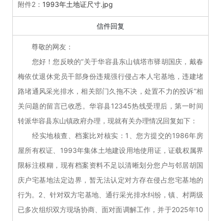
附件2：
1993年土地证尺寸.jpg
信件回复
尊敬的网友：
您好！您反映的“关于华容县东山镇塔市驿胡国庆，戴春
梅依仗退休党员干部身份违规强行侵占本人宅基地，违建堵
路堵通风采光排水，相关部门久拖不决，处置不力的投诉”相
关问题的留言已收悉。华容县12345热线受理后，第一时间
转派华容县东山镇政府办理，现就有关办理情况回复如下：
经实地核查、档案比对核实：1、您方提交的1986年房
屋所有权证、1993年集体土地建设用地使用证，证载权属界
限标注模糊，现有档案资料不足以清晰划分您户与邻居胡国
庆户宅基地法定边界，暂无法认定对方存在侵占您宅基地的
行为。2、针对双方宅基地、通行采光排水纠纷，镇、村两级
已多次组织双方现场协商、面对面调解工作，并于2025年10