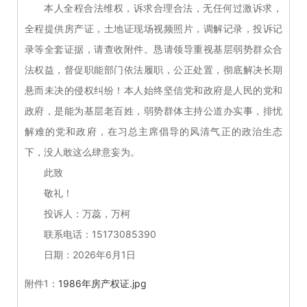
本人全程合法维权，诉求合理合法，无任何过激诉求，
全程提供房产证，土地证现场视频照片，调解记录，投诉记
录等全套证据，请查收附件。恳请领导重视基层弱势群众合
法权益，督促职能部门依法履职，公正处置，彻底解决长期
悬而未决的侵权纠纷！本人始终坚信党和政府是人民的党和
政府，是能为基层老百姓，弱势群体主持公道办实事，排忧
解难的党和政府，在习总主席倡导的风清气正的政治生态
下，没人敢这么肆意妄为。
此致
敬礼！
投诉人：万蕊，万柯
联系电话：15173085390
日期：2026年6月1日
附件1：
1986年房产权证.jpg