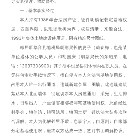
导实名投诉，救助督办。
一，基本事实经过
本人持有1986年合法房产证，证件明确记载宅基地权
属，四至界限，以现场老树为界，权属清晰，来源合法。
1993年集体土地建设使用证，附有精准尺寸图纸。
邻居原华容县地税局胡副局长的妻子（戴春梅，也是某
单位退休的公职人员）和胡国庆（胡副局长的亲胞弟，电
话：13637303900）其子胡冬也是岳阳体制内在职人员。在
无任何审批手续情况下，擅自侵占本人合法宅基地使用权，
占用本人唯一出行通道，违规新建杂屋，围墙。此违规建筑
紧贴本人北面墙体，彻底切断本人房屋通用，采光，生活排
水，日常出入，严重侵害相邻权与宅基地使用权。此前经过
村委会，镇信访，镇司法所，镇国土所，镇执法大队多次联
合调解。本人为化解邻里矛盾，息事宁人，自愿割让自家部
分宅基地使用权，最终双方达成一致，签订书面调解协议。