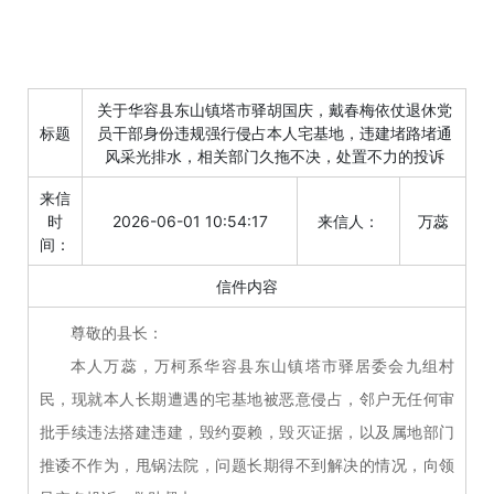
关于华容县东山镇塔市驿胡国庆，戴春梅依仗退休党
标题
员干部身份违规强行侵占本人宅基地，违建堵路堵通
风采光排水，相关部门久拖不决，处置不力的投诉
来信
时
2026-06-01 10:54:17
来信人：
万蕊
间：
信件内容
尊敬的县长：
本人万蕊，万柯系华容县东山镇塔市驿居委会九组村
民，现就本人长期遭遇的宅基地被恶意侵占，邻户无任何审
批手续违法搭建违建，毁约耍赖，毁灭证据，以及属地部门
推诿不作为，甩锅法院，问题长期得不到解决的情况，向领