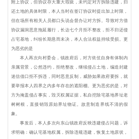
附上协议，但协议存大重大瑕疵，未约定对方拆除违建，归
还土地的具体时限，本人当时在签订协议时提出加上时限，
但在场所有相关人员都口头说会督办让对方拆。导致对方借
协议漏洞恶意拖延履行，长达七个月拒不整改，拒不归还侵
占宅基地，纠纷长期悬而未决，本人合法权益持续受损。更
为恶劣的是
本人再次向村委会，镇政府后，对方依仗自身有体制内
亲属背景，公然违约，拒绝整改，继续侵占土地，编造封建
迷信借口拒不拆违，同时恶意反制，威胁如果政府要拆，就
要举报本人四界之内多年存在的遮阳棚。更为恶劣的是，对
方为掩盖侵占事实，毁灭权属证据，私自挖除宅基地界址老
树树根，直接销毁原始界址物证。故意制造界线不清的假
象。
事发后，本人多次向东山镇政府反映违建侵占问题，诉
求明确：确认宅基地权属，拆除违规违建，恢复土地原状，