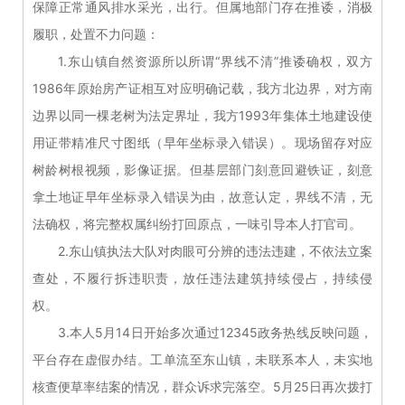
保障正常通风排水采光，出行。但属地部门存在推诿，消极
履职，处置不力问题：
1.东山镇自然资源所以所谓“界线不清”推诿确权，双方
1986年原始房产证相互对应明确记载，我方北边界，对方南
边界以同一棵老树为法定界址，我方1993年集体土地建设使
用证带精准尺寸图纸（早年坐标录入错误）。现场留存对应
树龄树根视频，影像证据。但基层部门刻意回避铁证，刻意
拿土地证早年坐标录入错误为由，故意认定，界线不清，无
法确权，将完整权属纠纷打回原点，一味引导本人打官司。
2.东山镇执法大队对肉眼可分辨的违法违建，不依法立案
查处，不履行拆违职责，放任违法建筑持续侵占，持续侵
权。
3.本人5月14日开始多次通过12345政务热线反映问题，
平台存在虚假办结。工单流至东山镇，未联系本人，未实地
核查便草率结案的情况，群众诉求完落空。5月25日再次拨打