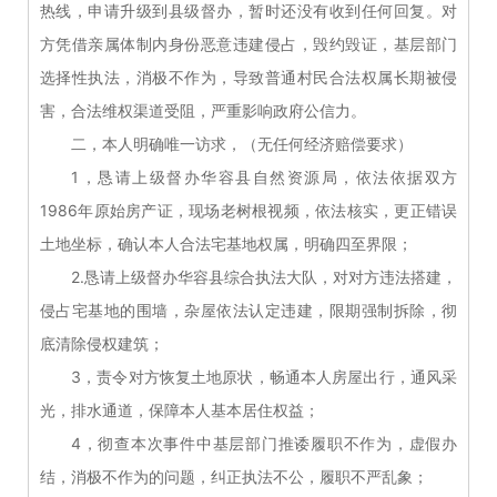
热线，申请升级到县级督办，暂时还没有收到任何回复。对
方凭借亲属体制内身份恶意违建侵占，毁约毁证，基层部门
选择性执法，消极不作为，导致普通村民合法权属长期被侵
害，合法维权渠道受阻，严重影响政府公信力。
二，本人明确唯一访求，（无任何经济赔偿要求）
1，恳请上级督办华容县自然资源局，依法依据双方
1986年原始房产证，现场老树根视频，依法核实，更正错误
土地坐标，确认本人合法宅基地权属，明确四至界限；
2.恳请上级督办华容县综合执法大队，对对方违法搭建，
侵占宅基地的围墙，杂屋依法认定违建，限期强制拆除，彻
底清除侵权建筑；
3，责令对方恢复土地原状，畅通本人房屋出行，通风采
光，排水通道，保障本人基本居住权益；
4，彻查本次事件中基层部门推诿履职不作为，虚假办
结，消极不作为的问题，纠正执法不公，履职不严乱象；