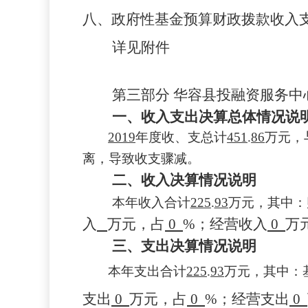
八、政府性基金预算财政拨款收入
详见附件
第三部分
华容县投融资服务中
一、收入支出决算总体情况说
2019
年度收、支总计
451
.
86
万元，
离，导致
收支骤减
。
二、收入决算情况说明
本年收入合计
225
.
93
万元，其中：
入
万元，占
0
%
；经营收入
0
万
三、支出决算情况说明
本年支出合计
225
.
93
万元，其中：
支出
0
万元，占
0
%
；经营支出
0