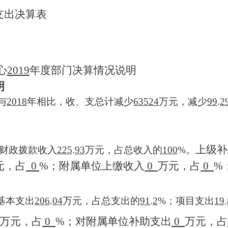
支出决算表
心
2019
年度部门决算情况说明
明
与
2018
年相比，收、支总计减少
63524
万元，减少
99
.
2
上级补
财政拨款收入
225
.
93
万元，占
总收入的
100
%。
元，占
0
%
；附属单位上缴收入
0
万元，占
0
%
基本支出
206
.
04
万元，
占
总支出的
91
.
2
%
；
项目支出
19
.
万元，占
0
%
；对附属单位补助支出
0
万元，占