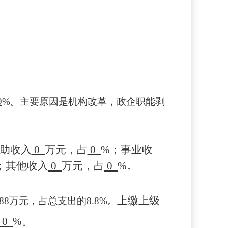
9
%。
主要原因是
机构改革，政企职能剥
助收入
0
万元，占
0
%
；事业收
；其他收入
0
万元，占
0
%
。
上缴上级
88
万元，占
总支出的
8
.
8
%。
0
%
。