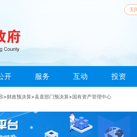
无
公开
服务
互动
投资
容
>
财政预决算
>
县直部门预决算
>
国有资产管理中心