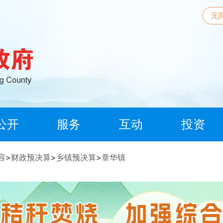
无
公开
服务
互动
投资
容
>
财政预决算
>
乡镇预决算
>
章华镇