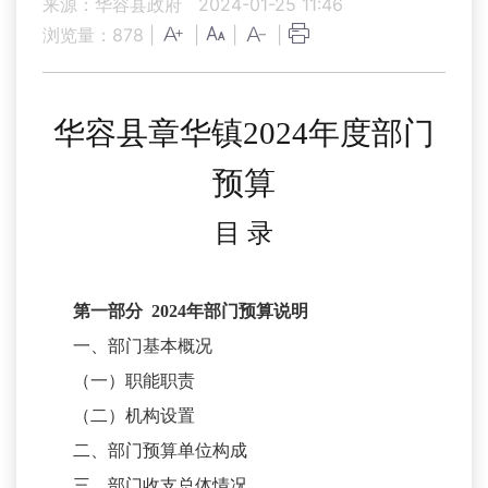
来源：华容县政府
2024-01-25 11:46
浏览量：
878
|
|
|
|
华容县章华镇
202
4
年
度部门
预算
目
录
第一部分
202
4
年部门预算说明
一、部门基本概况
（一）职能职责
（二）机构设置
二、部门预算单位构成
三、部门收支总体情况