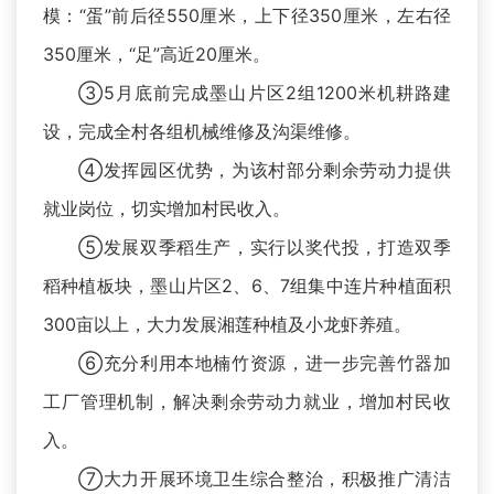
模：“蛋”前后径550厘米，上下径350厘米，左右径
350厘米，“足”高近20厘米。
③5月底前完成墨山片区2组1200米机耕路建
设，完成全村各组机械维修及沟渠维修。
④发挥园区优势，为该村部分剩余劳动力提供
就业岗位，切实增加村民收入。
⑤发展双季稻生产，实行以奖代投，打造双季
稻种植板块，墨山片区2、6、7组集中连片种植面积
300亩以上，大力发展湘莲种植及小龙虾养殖。
⑥充分利用本地楠竹资源，进一步完善竹器加
工厂管理机制，解决剩余劳动力就业，增加村民收
入。
⑦大力开展环境卫生综合整治，积极推广清洁