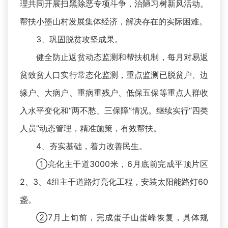
理共同开展扫黑除恶专项斗争，治陋习树新风活动。
帮扶小墨山村发展集体经济，解决存在的实际困难。
3、巩固脱贫攻坚成果。
健全防止返贫动态监测和帮扶机制，每月对易返
贫致贫人口实行常态化监测，重点监测已脱贫户、边
缘户、大病户、重病重残户、低保五保等重点人群收
入水平变化和“两不愁、三保障”情况。继续实行“四类
人员”动态管理，精准施策，有效帮扶。
4、夯实基础，着力改善民生。
①亮化主干道3000米，6月底前完成平顶片区
2、3、4组主干道路灯亮化工程，安装太阳能路灯60
盏。
②7月上旬前，完成蛋子山蛋峰恢复，具体规