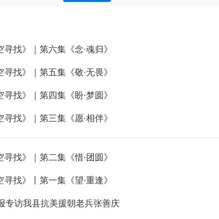
空寻找》｜第六集《念·魂归》
空寻找》｜第五集《敬·无畏》
空寻找》｜第四集《盼·梦圆》
空寻找》｜第三集《愿·相伴》
空寻找》｜第二集《惜·团圆》
空寻找》丨第一集《望·重逢》
报专访我县抗美援朝老兵张善庆