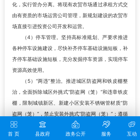
化，实行管办分离。将现有农贸市场通过承租方式交
由有资质的市场运营公司管理，新规划建设的农贸市
场直接引进投资公司开发和运营。
（4）停车管理。坚持高标准规划、严要求推进
各种停车设施建设，尽快补齐停车基础设施短板，补
齐停车基础设施短板，充分发掘停车资源，实现停车
资源高效使用。
（5）“两违”整治。推进城区防盗网和铁皮棚整
治，全面拆除城区外挑式“防盗网（笼）”和违章铁皮
棚，限制城镇新区、新建小区安装不锈钢管材质“防
盗网（笼）”，禁止安装外挑式“防盗网（笼）”；遵循
“早发现、早制止、早拆除”原则，着力强化监管，确
首 页
县政府
政务公开
服务
互动
保违法建筑零新增。