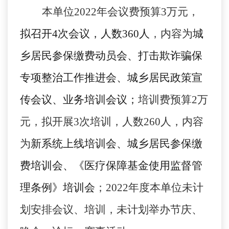
本单位
2022
年会议费预算
3
万元，
拟召开
4
次会议，人数
360
人
，内容为
城
乡居民参保缴费动员会、打击欺诈骗保
专项整治工作推进会、城乡居民政策宣
传会议、业务培训会议
；
培训费预算
2
万
元，拟开展
3
次培训，人数
260
人，内容
为
新系统上线培训会、城乡居民参保缴
费培训会、《医疗保障基金使用监督管
理条例》培训会
；
2022
年度本单位
未计
划
安排会议、培训，未计划
举办
节庆、