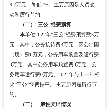
6.2
万元，
降低
7
%
。主要原因是
人员变
动和厉行节约
（
二）
“三公”经费预算
本单位
2022
年
“三公”经费预算数
3
万
元，其中，公务接待费
3
万元，因公出国
（境）费
0
万元，公务用车购置及运行费
0
万元
，
其中公务用车购置费
0
万元，公
务用车运行费
0
万元。
2022
年与
上一年
相
比
“三公”经费
持平。
主要原因是
厉行节
约。
（三）一般性支出情况