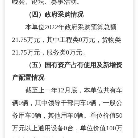
晚会、
论坛、赛事
活动
。
（四）政府采购情况
本单位
2022
年
政府采购预算总额
21.75
万元，其中工程类
0
万元，货物类
21.75
万元，服务类
0
万元。
（五）国有资产占有使用及新增资
产配置情况
截至
上一年
12
月底，
本单位
共有车
辆
0
辆，其中领导干部用车
0
辆，一般公
务用车
0
辆，其他用车
0
辆。
单位
价值
50
万元以上通用设备
0
台，
单位
价值
100
万