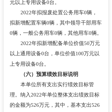
元以上专用设备
0
台。
2022
年
拟
报废处置公务用车
0
辆，
拟新增配置
车辆
0
辆
，其中
领导干部用车
0
辆，一般公务用车
0
辆，其他用车
0
辆。
2022
年
拟新增配备
单位
价值
50
万元
以上通用设备
0
台，
单位
价值
100
万元以
上专用设备
0
台
。
（六）预算绩效
目标
说明
本单位
所有支出实行绩效目标管
理。纳入
2022
年单位
整体支出绩效目标
的金额为
526
万元，其中，基本支出
526