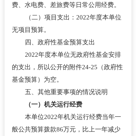
费、水电费、差旅费等日常公用经费。
（二）项目支出：
2022
年度
本单位
无
项目预算
。
四
、政府性基金预算支出
2022
年度
本单位
无政府性基金安排
的支出
，
所以公开的附件
24-25
（
政府性
基金预算
）
为空
。
五
、其他重要事项的情况说明
（一）机关运行经费
本单位
2022
年
机关运行经费当年一
般公共预算拨款
86
万元，
比
上一年
减少