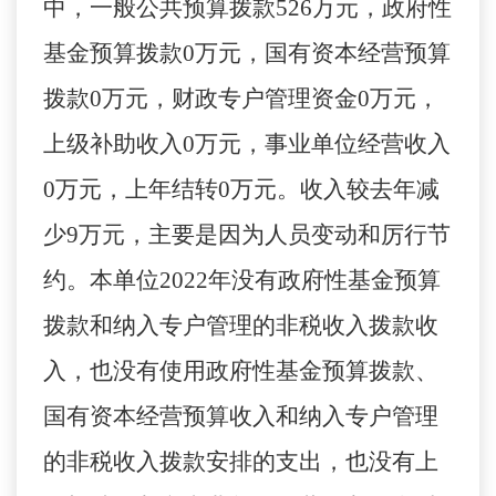
中，一般公共预算拨款
526
万元，
政府性
基金预算拨款
0
万元，国有资本经营预算
拨款
0
万元，财政专户管理资金
0
万元，
上级补助收入
0
万元，事业单位经营收入
0
万元，上年结转
0
万元。
收入较去年减
少
9
万元，主要是
因为
人员变动和厉行节
约
。
本单位
20
22
年没有政府性基金预算
拨款和纳入专户管理的非税收入拨款收
入，也没有使用政府性基金预算拨款
、
国有资本经营预算收入和纳入专户管理
的非税收入拨款安排的支出
，
也没有
上