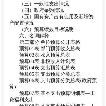
（三）一般性支出情况
（四）政府采购情况
（五）国有资产占有使用及新增资
产配置情况
（六）预算绩效目标说明
六、名词解释
第二部分
单位预算公开表格
预算
01
表
部门预算收支总表
预算
02
表
收入预算总表
预算
03
表
非税收入计划表
预算
04
表
支出预算汇总表
预算
05表
支出预算分类总表
预算
06表
支出预算分类总表
(政府预
算)
预算
07表
基本支出预算明细表
—工
资福利支出