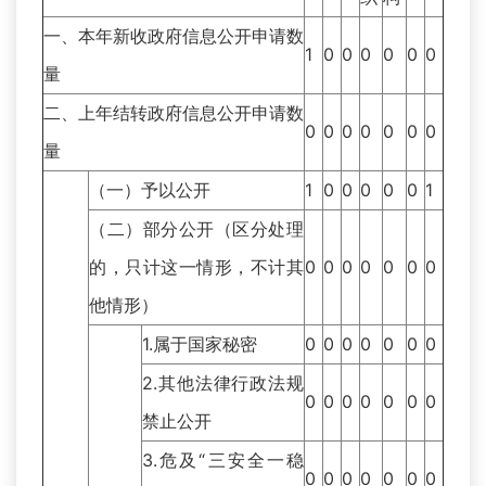
一、本年新收政府信息公开申请数
1
0
0
0
0
0
0
量
二、上年结转政府信息公开申请数
0
0
0
0
0
0
0
量
（一）予以公开
1
0
0
0
0
0
1
（二）部分公开（区分处理
的，只计这一情形，不计其
0
0
0
0
0
0
0
他情形）
1.属于国家秘密
0
0
0
0
0
0
0
2.其他法律行政法规
0
0
0
0
0
0
0
禁止公开
3.危及“三安全一稳
0
0
0
0
0
0
0