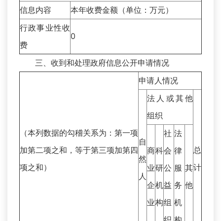
信息内容
本年收费金额（单位：万元）
行政事业性收
0
费
三、收到和处理政府信息公开申请情况
申请人情况
法人或其他
组织
（本列数据的勾稽关系为：第一项
社
法
自
加第二项之和，等于第三项加第四
总
商
科
会
律
然
项之和）
计
业
研
公
服
其
人
企
机
益
务
他
业
构
组
机
织
构