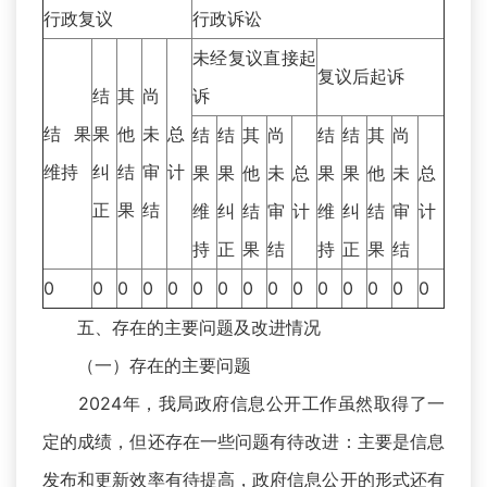
行政复议
行政诉讼
未经复议直接起
复议后起诉
结
其
尚
诉
结果
果
他
未
总
结
结
其
尚
结
结
其
尚
维持
纠
结
审
计
果
果
他
未
总
果
果
他
未
总
正
果
结
维
纠
结
审
计
维
纠
结
审
计
持
正
果
结
持
正
果
结
0
0
0
0
0
0
0
0
0
0
0
0
0
0
0
五、存在的主要问题及改进情况
（一）存在的主要问题
2024年，我局政府信息公开工作虽然取得了一
定的成绩，但还存在一些问题有待改进：主要是信息
发布和更新效率有待提高，政府信息公开的形式还有