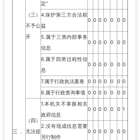
定”
（三）
4.保护第三方合法权
0
0
0
0
0
0
0
不予公
益
开
5.属于三类内部事务
0
0
0
0
0
0
0
信息
6.属于四类过程性信
0
0
0
0
0
0
0
息
7.属于行政执法案卷
0
0
0
0
0
0
0
8.属于行政查询事项
0
0
0
0
0
0
0
1.本机关不掌握相关
0
0
0
0
0
0
1
政府信息
（四）
2.没有现成信息需要
三、
无法提
0
0
0
0
0
0
0
另行制作