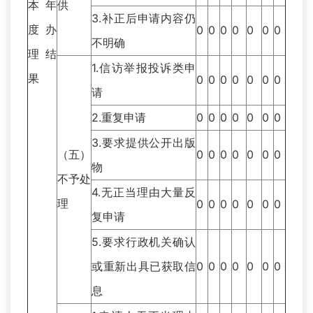
本年
供
3.补正后申请内容仍
度办
0
0
0
0
0
0
0
不明确
理结
1.信访举报投诉类申
果
0
0
0
0
0
0
0
请
2.重复申请
0
0
0
0
0
0
0
3.要求提供公开出版
（五）
0
0
0
0
0
0
0
物
不予处
4.无正当理由大量反
理
0
0
0
0
0
0
0
复申请
5.要求行政机关确认
或重新出具已获取信
0
0
0
0
0
0
0
息