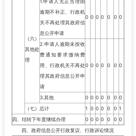
1.申请人无正当理由
逾期不补正、行政机
0
0
0
0
0
0
0
关不再处理其政府信
息公开申请
（六）
2.申请人逾期未按收
其他处
费通知要求缴纳费
理
用、行政机关不再处
0
0
0
0
0
0
0
理其政府信息公开申
请
3.其他
0
0
0
0
0
0
0
（七）总计
1
0
0
0
0
0
1
四、结转下年度继续办理
0
0
0
0
0
0
0
四、政府信息公开行政复议、行政诉讼情况