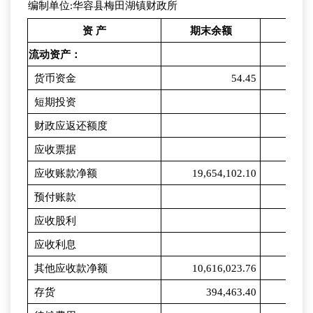
编制单位:华容县梅田湖镇财政所
资 产
期末余额
年初
流动资产：
货币资金
54.45
短期投资
财政应返还额度
应收票据
应收账款净额
19,654,102.10
19,6
预付账款
应收股利
应收利息
其他应收款净额
10,616,023.76
10,6
存货
394,463.40
3