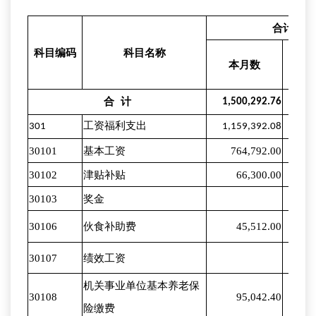
合计
科目编码
科目名称
本月数
本
合
计
1,500,292.76
9,6
301
工资福利支出
1,159,392.08
8,2
30101
基本工资
764,792.00
4,8
30102
津贴补贴
66,300.00
5
30103
奖金
30106
伙食补助费
45,512.00
1
30107
绩效工资
2
机关事业单位基本养老保
30108
95,042.40
8
险缴费