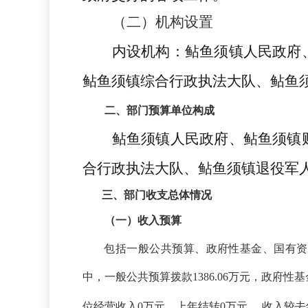
（二）机构设置
内设机构：
鲇鱼须
镇人民政府
鲇鱼须
镇综合行政执法大队、
鲇鱼
二、
部门预算单位构成
鲇鱼须
镇人民政府、
鲇鱼须
镇
合行政执法大队、
鲇鱼须
镇退役军
三、部门收支总体情况
（一）收入预算
包括一般公共预算、政府性基金、国有资
中，一般公共预算拨款1386.06万元，政府性
。
位经营收入0万元，上年结转0万元
收入较去