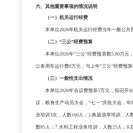
六、其他重要事项的情况说明
（一）机关运行经费
本单位
2026年机关运行经费当年一般公共预
（二）
“三公”经费预算
本单位
2026年“三公”经费预算数5.00
公务用车运行费0万元，与上年“三公”经费预
（三）一般性支出情况
本单位
2026年会议费预算
5万元，拟召开4
议，粮食生产动员大会，
“七一”庆祝大会，
业
培训
3次
，人数
160
人
；
3
.换届选举培训，人
数
85
人
；
7
.
水利工程业务培训，
人数
25人
；
8