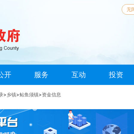
无
公开
服务
互动
投资
录
>
乡镇
>
鲇鱼须镇
>
资金信息