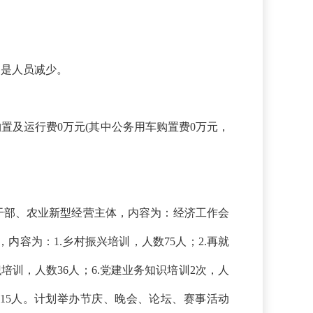
原因是人员减少。
用车购置及运行费0万元(其中公务用车购置费0万元，
干部、农业新型经营主体，内容为：经济工作会
人，内容为：
1.乡村振兴培训，人数
75
人
；
2
.
再就
识培训，人数
36
人
；
6
.党建业务知识培训
2次
，人
15
人。计划举办节庆、晚会、论坛、赛事活动