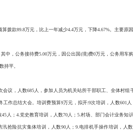
算拨款89.8万元，比上一年减少4.4万元，下降4.67%。主要
万元，其中，公务接待费5.00万元，因公出国(境)费0万元，公务
算数持平。
次会议，人数685人，
参加人员为机关站所干部职工、全体村组
年终工作总结大会。
培训费预算
9万元，
拟开
:9次培训，人数601
数4
5
人
；
4
.党史教育培训，人数
70
人
；
5
.村场、部门会计业务知
.防汛抢险抗灾集体培训，
人数
90人；9.电排机手操作培训，
人数