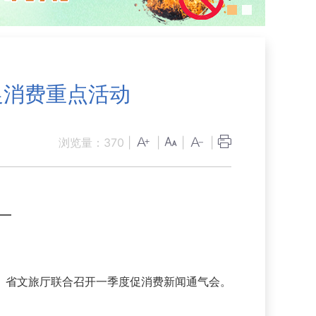
促消费重点活动
浏览量：
370
|
|
|
|
—
、省文旅厅联合召开一季度促消费新闻通气会。