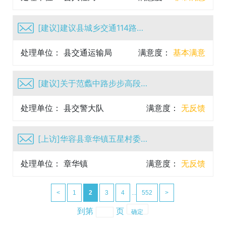
[建议]建议县城乡交通114路终点站由跑马岭延伸栗树村村...
处理单位： 县交通运输局
满意度：
基本满意
[建议]关于范蠡中路步步高段的斑马线增设
处理单位： 县交警大队
满意度：
无反馈
[上访]华容县章华镇五星村委村副支书谢宏不作为、不担当、...
处理单位： 章华镇
满意度：
无反馈
<
1
2
3
4
...
552
>
到第
页
确定