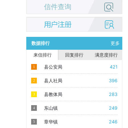
信件查询
数据排行
更多
来信排行
回复排行
满意度排行
县公安局
421
1
县人社局
396
2
县教体局
283
3
东山镇
249
4
章华镇
246
5