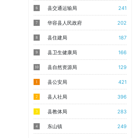
县交通运输局
241
6
华容县人民政府
202
7
县住建局
187
8
县卫生健康局
166
9
县自然资源局
129
10
县公安局
421
1
县人社局
396
2
县教体局
283
3
东山镇
249
4