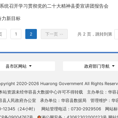
办系统召开学习贯彻党的二十大精神县委宣讲团报告会
奋力新目标
页
1
2
下一页
共 2 页，跳转到第
>>
县市区网站
政府部门导航
pyright 2020-
2026 Huarong Government All Rights Reser
 本站资源未经华容县大数据中心许可不得转载
主办单位：华容
容县人民政府办公室
承办单位：华容县数据局
管理维护：华
-12345（24小时）
网站管理电话：0730-2929506
网站标识
CP备09004767号
湘公网安备：43062302000123号
网站