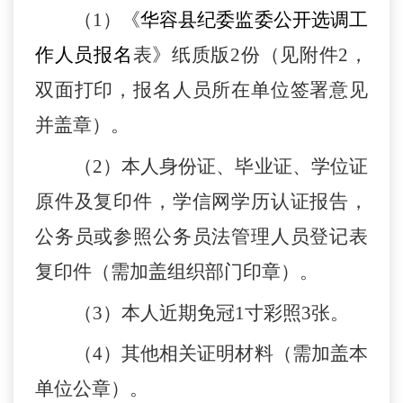
（
1
）
《
华容县纪委监委公开
选调工
作人员
报名
表》纸质版
2份
（见附件
2
，
双面打印，报名人员所在单位签署意见
并盖章）
。
（
2
）
本人身份证、毕业证、学位证
原件及复印件
，
学信网学历认证报告
，
公务员或参照公务员法管理人员登记表
复印件（需加盖组织部门
印
章）
。
（
3
）
本人近期免冠
1寸彩照
3
张
。
（
4
）
其他相关证明材料（需加盖
本
单位公章）。