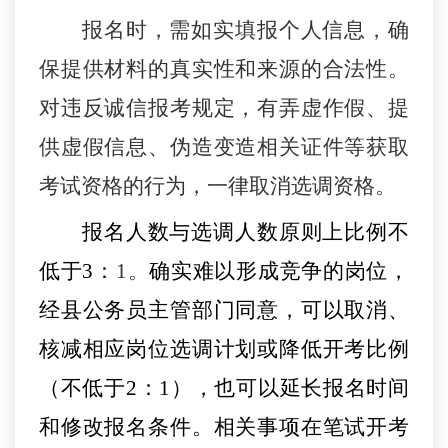
报名时，需如实填报个人信息，确
保提供材料的真实性和来源的合法性。
对违反诚信报考规定，有弄虚作假、提
供虚假信息、伪造变造相关证件等获取
考试资格的行为，一律取消选调资格。
报名人数与选调人数
原则上
比例不
低于
3：
1。
确实难以形成竞争的岗位
，
经县公务员主管部门同意，
可以
取
消、
核减
相应岗位选调
计划或降低开考比例
（
不低于
2：1），也可以
延长报名时间
和修改报名条件。
相关事项在笔试开考