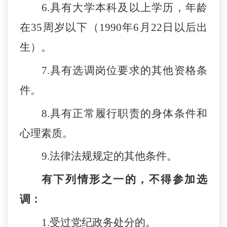
6
.
具有
大学本科及以上学历，年龄
在
3
5
周岁以下
（
19
90
年
6
月
22
日以后出
生）。
7
.
具有选调岗位要求的其他资格条
件。
8.
具有正常履行职责的身体条件和
心理素质。
9
.法律法规规定的其他条件。
有下列情形之一的，不得参加选
调：
1.受过党纪政务处分的。