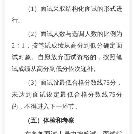
（
1）面试采取结构化面试的形式进
行。
（
2）面试人数与选调人数的比例为
2︰1，按
笔试
成绩
从高分到低分确定面
试
对象
。自愿放弃面试资格的，按照
笔
试
成绩从高分到低分依次递补。
（
3）
面试设最低合格分数线
75分，
未达到面试设定最低合格分数线
75分
的，不得进入下一环节。
（
五
）体检
和
考察