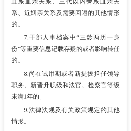
直系血亲关系
、
三代以内旁系血亲关
系
、
近姻亲关系及需要回避的其他情形
的。
7
.干部人事档案中“三龄两历一身
份”等重要信息记载存疑的或者影响
转任
的。
8.
尚在试用期或者
新
提拔担任领导
职务
、
新
晋升职级
和法官、检察官等级
未满
1年的。
9.
法律法规及有关政策规定的其他
情形。