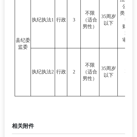
公安学
不限
类、会
35
周岁
执纪执法
1
行政
3
（适合
学、
以下
男性）
财务管
理、
审计学
县纪委
监委
不限
35
周岁
执纪执法
2
行政
2
（适合
不限
以下
男性）
相关附件