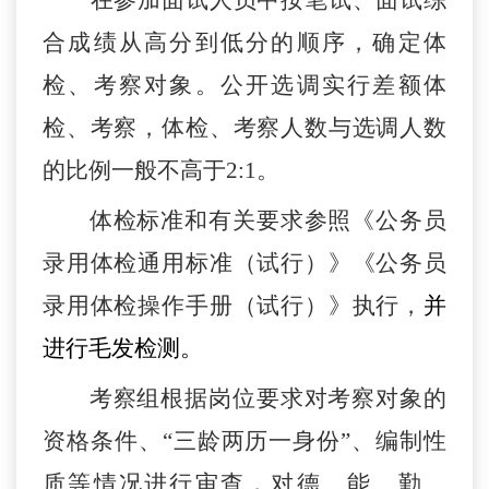
在参加面试人员中按笔试、面试综
合成绩从高分到低分的顺序，确定体
检、考察对象。公开
选调
实行差额体
检、考察，体检、考察人数与
选调
人数
的比例一般不高于
2:1。
体检标准和有关要求参照《公务员
录用体检通用标准（试行）》《公务员
录用体检操作手册（试行）
》执行
，
并
进行
毛发
检测。
考察
组
根据
岗
位要求对考察对象的
资格条件、
“三龄两
历一身份
”、编制性
质等情况进行审查，对德、能、勤、