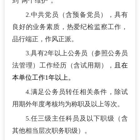
到“两个维护”。
2.
中共党员（含预备党员），具有
良好的业务素质
，
热爱纪检监察工作，
品行端正，作风正派。
3
.
具
有
2年以上公务员（参照公务员
法管理）工作经历（含试用期）
，
且在
本单位工作
1年以上。
4.
满足公务员转任相关条件，
除试
用期外
年度考核均为称职及以上等次。
5.
任
三级主任科员及以下职级（含
其他相当层次
职务
职级）。