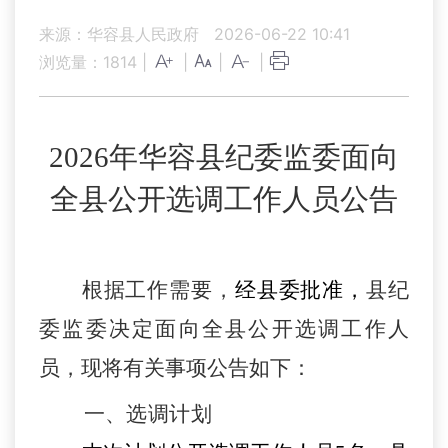
来源：华容县人民政府
2026-06-22 10:41
浏览量：
1814
|
|
|
|
2026
年
华容县
纪委监委面向
全
县
公开选调工作人员公告
根据工作需要，
经
县委批准，
县
纪
委监委决定面向
全县
公开选调工作人
员，现将有关事项公告如下：
一、选调计划