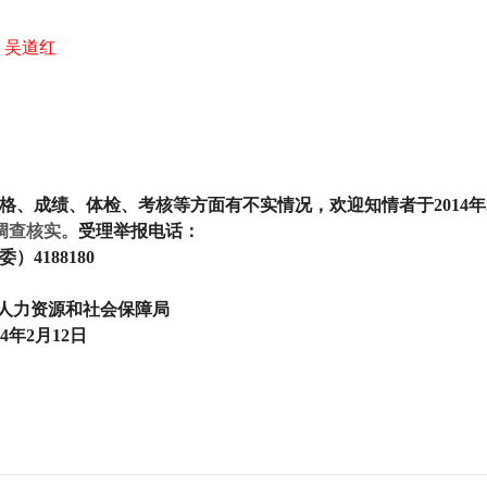
吴道红
格、成绩、体检、考核等方面有不实情况，欢迎知情者于
2014
年
调查核实。
受理举报电话：
委）
4188180
人力资源和社会保障局
4
年2
月12
日