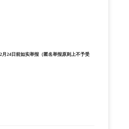
2
月
24
日前
如实举报（匿名举报原则上不予受