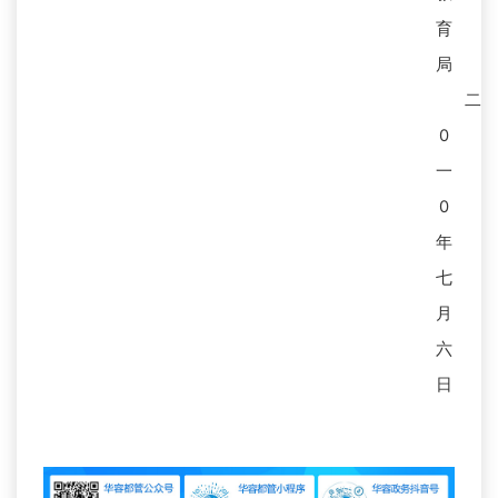
育
局
二
0
一
0
年
七
月
六
日