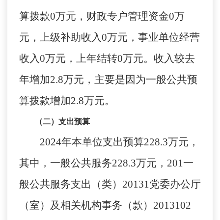
算拨款
0
万元，财政专户管理资金
0
万
元，上级补助收入
0
万元，事业单位经营
收入
0
万元，上年结转
0
万元。
收入较去
年增加
2.8
万元，主要是因为一般公共预
算拨款增加
2.8
万元。
（二）支出预算
202
4
年本单位
支出预算
228.3
万元，
其中，一般公共服务
228.3
万元，
201
一
般公共服务支出（类）
20131
党委办公厅
（室）及相关机构事务（款）
2013102