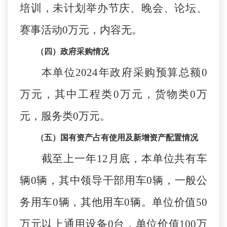
培训，未计划举办节庆、晚会、论坛、
赛事活动
0
万元，内容无。
（四）政府采购情况
本单位
2024
年政府采购预算总额
0
万元，其中工程类
0
万元，货物类
0
万
元，服务类
0
万元。
（五）国有资产占有使用及新增资产配置情况
截至上一年
12
月底，本单位共有车
辆
0
辆，其中领导干部用车
0
辆，一般公
务用车
0
辆，其他用车
0
辆。单位价值
50
万元以上通用设备
0
台，单位价值
100
万