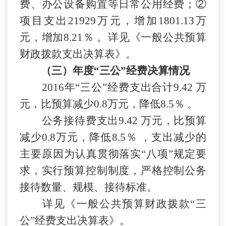
费、办公设备购置等日常公用经费；
②
项目支出
21929万元
，增
加
1801.13
万
元，增
加
8.21％
。详见《一般公共预算
财政拨款支出决算表》。
（三）年度
“三公”经费决算情况
201
6
年
“三公”经费支出合计
9.42
万
元，比预算
减少
0.8
万元，降低
8.5％
。
公务接待费支出
9.42
万元，比预算
减少
0.8
万元，降低
8.5％
，支出
减少
的
主要原因为认真贯彻落实
“八项”规定要
求，实行预算控制制度，严格控制公务
接待数量、规模、接待标准。
详见《一般公共预算财政拨款
“三
公”经费支出决算表》。