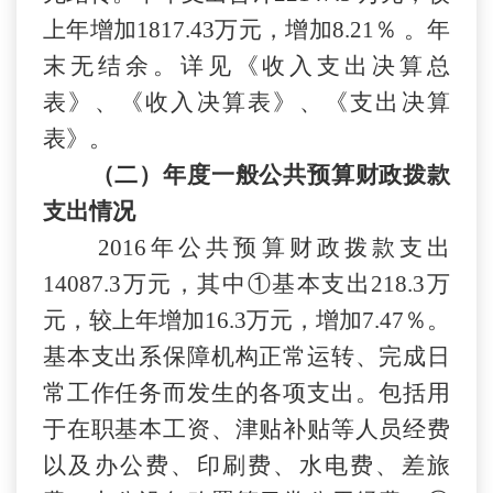
上年增
加
1817.43
万元，增
加
8.21％
。年
末
无
结余。详见《收入支出决算总
表》、《收入决算表》、《支出决算
表》。
（二）年度一般公共预算财政拨款
支出情况
201
6
年公共预算财政拨款支出
14087.3
万元，其中
①基本支出
218.3
万
元，较上年增
加
16.3
万元，增
加
7.47％
。
基本支出系保障机构正常运转、完成日
常工作任务而发生的各项支出。包括用
于在职基本工资、津贴补贴等人员经费
以及办公费、印刷费、水电费、差旅