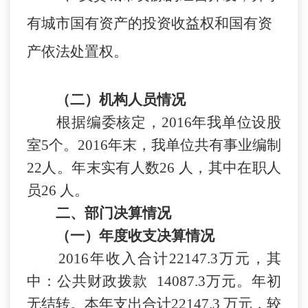
有城市国有资产的投资收益权和国有资
产依法处置权。
（二）机构人员情况
根据编委核定，
201
6
年我
单位
设
股
室
5
个。
201
6
年末，我单位共有
事业
编制
22
人。年末实有人数
26
人，其中在职人
员
26
人。
二、部门决算情况
（一）年度收支决算情况
201
6
年收入合计
22147.3
万元，其
中：公共财政拨款
14087.3
万元。年初
无
结转。本年支出合计
22147.3
万元，较