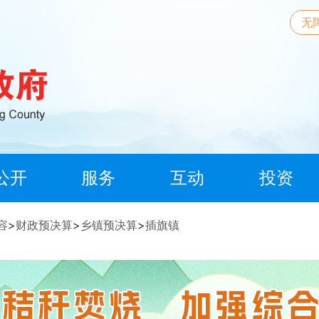
无
公开
服务
互动
投资
容
>
财政预决算
>
乡镇预决算
>
插旗镇