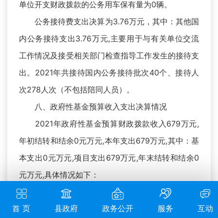
单位开支财政拨款的公务用车保有量为0辆。
公务接待费支出决算为3.76万元，其中：其他国
内公务接待支出3.76万元,主要用于与有关单位交流
工作情况及接受相关部门检查指导工作发生的接待支
出。2021年共接待国内公务接待批次40个、接待人
次278人次（不包括陪同人员）。
八、政府性基金预算收入支出决算情况
2021年政府性基金预算财政拨款收入679万元,
年初结转和结余0元万元,本年支出679万元,其中：基
本支出0元万元,项目支出679万元,年末结转和结余0
元万元,具体情况如下：
社会保障和就业支出（类）大中型水库移民后期
首 页
县政府
政务公开
服务
互动
扶持基金支出（款）移民补助（项）。年初预算为0