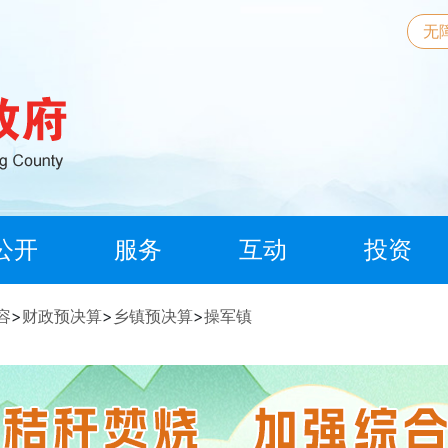
无
公开
服务
互动
投资
容
>
财政预决算
>
乡镇预决算
>
操军镇