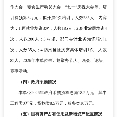
作大会，粮食生产动员大会，“七一”庆祝大会等。
培
训费预算
3万元，
拟开展
9
次培训，人数
585
人，内容
为：
1.
再就业
培训
3次
，人数
185
人
；
2.
职业农民培训
4
次，人数280人；3
.村场、部门会计业务知识培训
1
次
，人数
3
5
人
；
4
.
防汛抢险抗灾集体培训
1次，
人数
85人
。
2026年本单位未计划举办节庆、晚会、论坛、
赛事活动。
（四）政府采购情况
本单位
2026年政府采购预算总额18.5万元，其中
工程类0万元，货物类8.5万元，服务类10万元。
（五）国有资产占有使用及新增资产配置情况