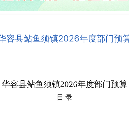
华容县鲇鱼须镇2026年度部门预
华容县鲇鱼须镇
202
6
年
度部门
预算
目
录