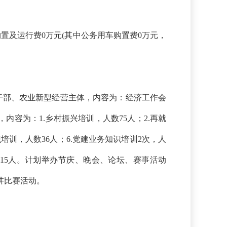
用车购置及运行费0万元(其中公务用车购置费0万元，
干部、农业新型经营主体，内容为：经济工作会
人，内容为：
1.乡村振兴培训，人数
75
人
；
2
.
再就
识培训，人数
36
人
；
6
.党建业务知识培训
2次
，人
15
人。计划举办节庆、晚会、论坛、赛事活动
讲比赛活动。