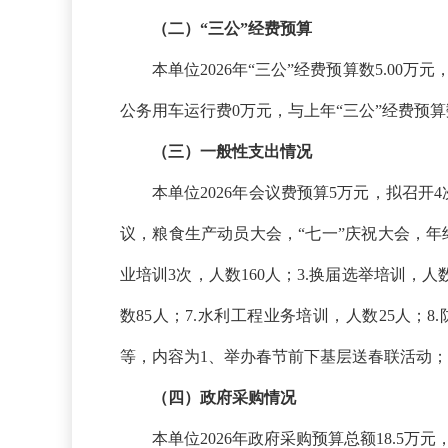
（二）
“三公”经费预算
本单位
2026年“三公”经费预算数5.00
公务用车运行费0万元，与上年“三公”经费预
（三）一般性支出情况
本单位
2026年会议费预算
5万元，拟召开4
议，粮食生产动员大会，
“七一”庆祝大会，
业
培训
3次
，人数
160
人
；
3
.换届选举培训，人
数
85
人
；
7
.
水利工程业务培训，
人数
25人
；
8
等
，内容为
1、举办春节前下基层送春联活动；
（四）政府采购情况
本单位
2026年政府采购预算总额18.5万