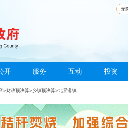
无
公开
服务
互动
投资
容
>
财政预决算
>
乡镇预决算
>
北景港镇