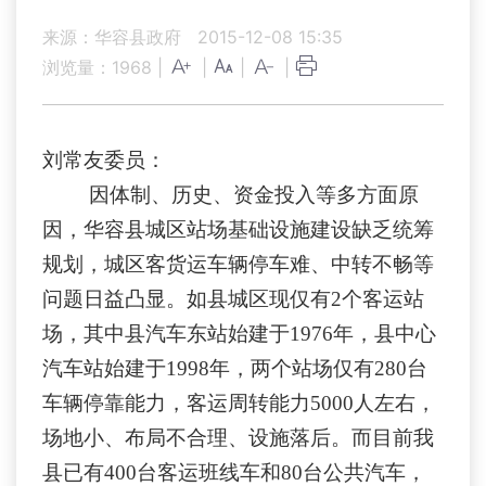
来源：华容县政府
2015-12-08 15:35
浏览量：
1968
|
|
|
|
刘常友委员：
因体制、历史、资金投入等多方面原
因，华容县城区站场基础设施建设缺乏统筹
规划，城区客货运车辆停车难、中转不畅等
问题日益凸显。如县
城区现
仅
有2个客运站
场，其中县汽车东站始建于1976年，县中心
汽车站始建于1998年，两个站场仅有280台
车辆停靠能力，客运周转能力5000人左右，
场地小、布局不合理、设施落后。而目前我
县已有400台客运班线车和80台公共汽车，