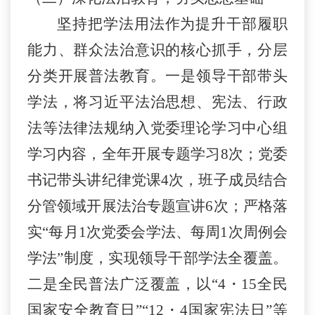
坚持把学法用法作为提升干部履职
能力、群众法治意识的核心抓手，分层
分类开展普法教育。一是领导干部带头
学法，将习近平法治思想、宪法、行政
法等法律法规纳入党委理论学习中心组
学习内容，全年开展专题学习
8
次；党委
书记带头讲纪律党课
4
次，班子成员结合
分管领域开展法治专题宣讲
6
次；严格落
实
“
每月
1
次党委会学法、每周
1
次周例会
学法
”
制度，实现领导干部学法全覆盖。
二
是全民普法广泛覆盖，以
“4
・
15
全民
国家安全教育日
”“12
・
4
国家宪法日
”
等