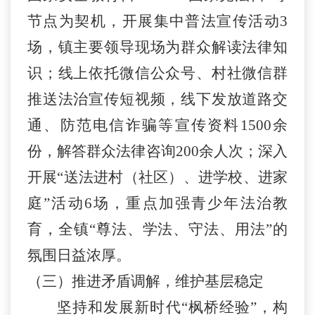
节点为契机，开展集中普法宣传活动
3
场，镇主要领导现场为群众解读法律知
识；线上依托微信公众号、村社微信群
推送法治宣传短视频，线下发放道路交
通、防范电信诈骗等宣传资料
1500
余
份，解答群众法律咨询
200
余人次；深入
开展
“
送法进村（社区）、进学校、进家
庭
”
活动
6
场，重点加强青少年法治教
育，全镇
“
尊法、学法、守法、用法
”
的
氛围日益浓厚。
（三）
推进矛盾调解，维护基层稳定
坚持和发展新时代
“
枫桥经验
”
，构