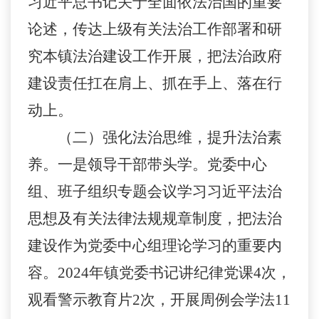
习近平总书记关于全面依法治国的重要
论述，传达上级有关法治工作部署和研
究本镇法治建设工作开展，把法治政府
建设责任扛在肩上、抓在手上、落在行
动上。
（
二
）
强化法治思维，
提升法治素
养
。
一是
领导干部带头学。党委中心
组、班子
组织专题会议
学习习近平法治
思想及有关法律法规规章制度，把法治
建设作为党委中心组理论学习的重要内
容。
2024
年
镇党委书记讲纪律党课
4
次
，
观看警示教育片
2
次
，
开展周例会学法
11