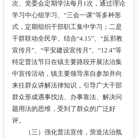
次、党委会定期学法每月
1
次，
通过
理论
学习中心组学习、
“三会一课”等多种形
式，定期组织干部职工集中学习；
二是
干群联动全民学。结合
“
4.15
”、“反邪教
宣传月”、“平安建设宣传月”、“
12.4
”等
特定普法节日在镇主要路段开展法治集
中宣传活动，镇主要领导亲自参加并向
来往群众讲解法律知识，引导广大干部
群众形成遇事找法、办事靠法、解决问
题用法
的思维，
受到了群众的广泛好
评。
（
三
）
强化
普法宣传
，
营造法治氛