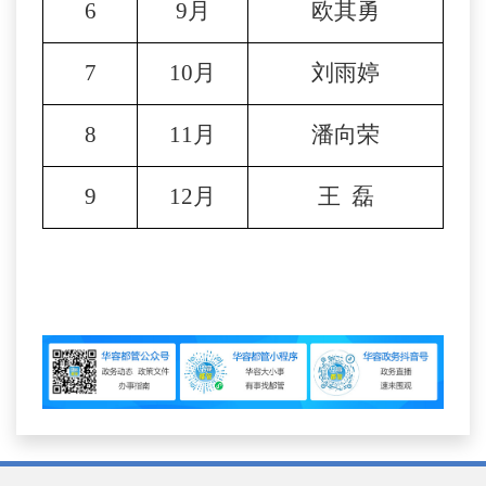
6
9月
欧其勇
7
10月
刘雨婷
8
11月
潘向荣
9
12月
王
磊