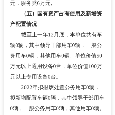
元，服务类
6
万元。
（五）国有资产占有使用及新增资
产配置情况
截至上一年
12
月底，本单位共有车
辆
0
辆，其中领导干部用车
0
辆，一般公
务用车
0
辆，其他用车
0
辆。单位价值
50
万元以上通用设备
0
台，单位价值
100
万
元以上专用设备
0
台。
2022
年
拟
报废处置公务用车
0
辆，
拟新增配置车辆
0
辆，其中领导干部用车
0
辆，一般公务用车
0
辆，其他用车
0
辆。