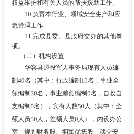
权益维护和有关人员的帮扶援助工作。
10.
负责本行业、领域安全生产和应
急管理工作。
11.
完成县委、县政府交办的其他事
项。
（二）机构设置
华容县退役军人事务局现有人员编
制
40
名（其中：行政编制
10
名，事业全
额编制
30
名，事业差额编制
0
名，自收自
支编制
0
名），实有人数
50
人（其中：全
额人员
50
人，差额人员
0
人），内设办公
室、规划财务股、拥军优抚股、移交安