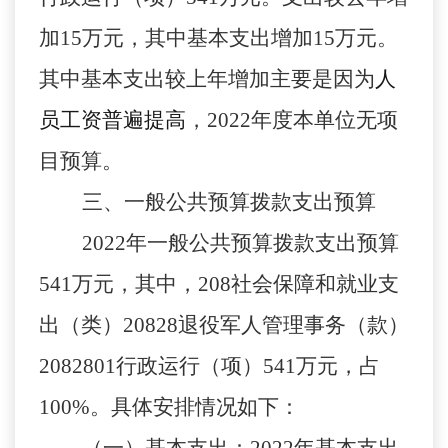
加
15
万元，其中基本支出增加
15
万元。
其中基本支出较上年增加主要是因为
人
员工资普遍提高
，
2022
年度本单位无项
目预算。
三、一般公共预算拨款支出预算
2022
年一般公共预算拨款支出预算
541
万元，其中
，
208
社会保障和就业支
出（类）
20828
退役军人管理事务（款）
2082801
行政运行（项）
541
万元，占
100%
。
具体安排情况如下：
（一）基本支出：
2022
年基本支出