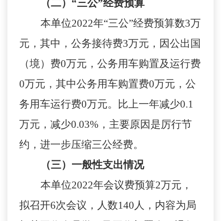
（二）
“三公”经费预算
本单位
2022
年“三公”经费预算数
3
万
元，其中，公务接待费
3
万元，因公出国
（境）费
0
万元，公务用车购置及运行费
0
万元，其中公务用车购置费
0
万元，公
务用车运行费
0
万元。比
上一年
减少
0.1
万元，
减少
0.03
%
，
主要
原因是厉行节
约，进一步压缩三公经费。
（三）一般性支出情况
本单位
2022
年会议费预算
2
万元，
拟召开
6
次会议，人数
140
人，内容为局