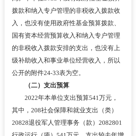
拨款和纳入专户管理的非税收入拨款收
入，也没有使用政府性基金预算拨款
、
国有资本经营预算收入和纳入专户管理
的非税收入拨款安排的支出
，
也没有
上
级补助收入
和
事业单位经营收
入
，
所以
公开的附件
24-33
表为空。
（二）支出预算
2022
年本单位
支出预算
541
万元，
其中，
208
社会保障和就业支出（类）
20828
退役军人管理事务（款）
2082801
行政运行（项）
541
万元
。
支出较去年增