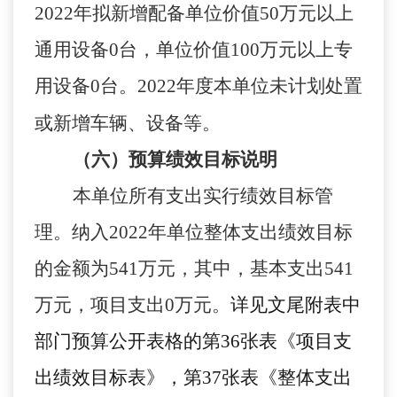
2022
年拟新增配备单位价值
50
万元以上
通用设备
0
台，单位价值
100
万元以上专
用设备
0
台。
2022
年度本单位未计划处置
或新增车辆、设备等。
（六）预算绩效目标说明
本单位
所有支出实行绩效目标管
理。纳入
2022
年单位
整体支出绩效目标
的金额为
541
万元，其中，基本支出
541
万元，项目支出
0
万元
。
详见文尾附表中
部门预算公开表格的第
36张表《项目支
出绩效目标表》，第37张表《整体支出