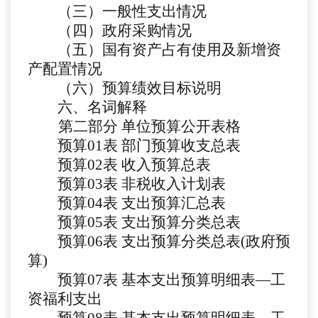
（三）一般性支出情况
（四）政府采购情况
（五）国有资产占有使用及新增资
产配置情况
（六）预算绩效目标说明
六、名词解释
第二部分
单位预算公开表格
预算
01
表
部门预算收支总表
预算
02
表
收入预算总表
预算
03
表
非税收入计划表
预算
04
表
支出预算汇总表
预算
05表
支出预算分类总表
预算
06表
支出预算分类总表
(政府预
算)
预算
07表
基本支出预算明细表
—工
资福利支出