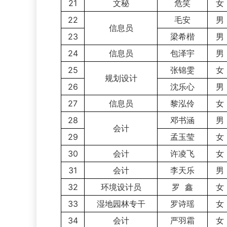
21
文秘
危笑
女
22
毛安
男
信息员
23
梁希楷
男
24
信息员
包泽宇
男
25
张锦雯
女
规划设计
26
沈乐心
男
27
信息员
黎泓伶
女
28
邓书涵
男
会计
29
孟玉莹
女
30
会计
许凌飞
女
31
会计
李天乐
男
32
环境设计员
罗 鑫
女
33
湿地园林专干
罗诗瑶
女
34
会计
严羽霜
女