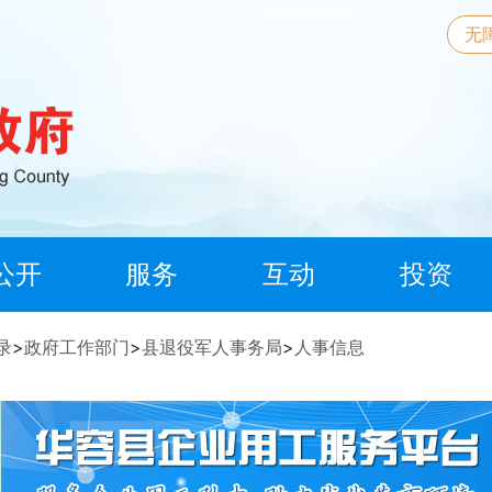
无
公开
服务
互动
投资
录
>
政府工作部门
>
县退役军人事务局
>
人事信息