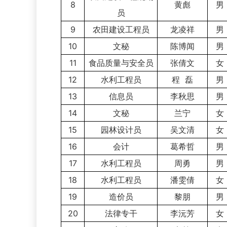
8
黄彪
男
员
9
农田建设工程员
龙凌祥
男
10
文秘
陈博闻
男
11
食品质量与安全员
张倩文
女
12
水利工程员
程 磊
男
13
信息员
李秋思
男
14
文秘
兰宁
女
15
园林设计员
吴文清
女
16
会计
葛希哲
男
17
水利工程员
周勇
男
18
水利工程员
潘雯倩
女
19
造价员
黎朋
男
20
法律专干
李沅芳
女