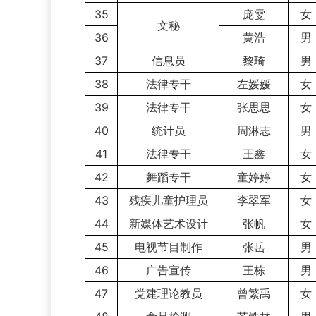
35
庞雯
女
文秘
36
黄浩
男
37
信息员
黎琦
男
38
法律专干
左媛媛
女
39
法律专干
张思思
女
40
统计员
周淋志
男
41
法律专干
王鑫
女
42
舞蹈专干
童婷婷
女
43
残疾儿童护理员
李翠军
女
44
新媒体艺术设计
张帆
女
45
电视节目制作
张岳
男
46
广告宣传
王栋
男
47
党建理论教员
曾繁禹
女