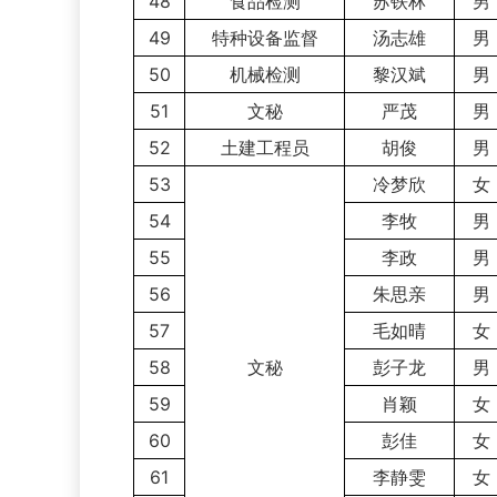
48
食品检测
苏铁林
男
49
特种设备监督
汤志雄
男
50
机械检测
黎汉斌
男
51
文秘
严茂
男
52
土建工程员
胡俊
男
53
冷梦欣
女
54
李牧
男
55
李政
男
56
朱思亲
男
57
毛如晴
女
58
文秘
彭子龙
男
59
肖颖
女
60
彭佳
女
61
李静雯
女