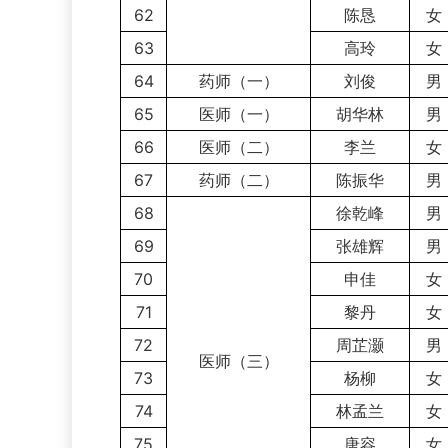
62
陈恳
女
63
高玲
女
64
药师（一）
刘俊
男
65
医师（一）
胡华林
男
66
医师（二）
李兰
女
67
药师（二）
陈振华
男
68
徐乾峰
男
69
张雄辉
男
70
申佳
女
71
黎丹
女
72
周芷灏
男
医师（三）
73
杨柳
女
74
林孟兰
女
75
唐容
女