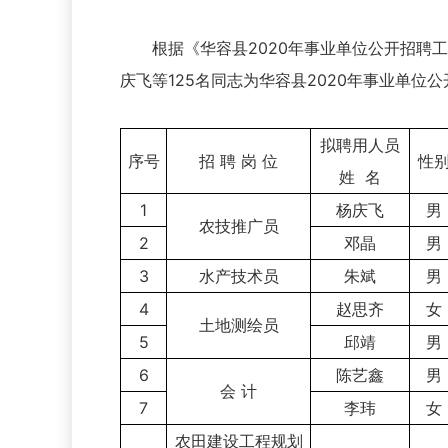
根据《华容县2020年事业单位公开招聘工
庆飞等125名同志为华容县2020年事业单
拟聘用人员
序号
招 聘 岗 位
性
姓 名
1
杨庆飞
男
农技推广员
2
邓晶
男
3
水产技术员
朱斌
男
4
赵思齐
女
土地测绘员
5
邱靖
男
6
陈艺鑫
男
会 计
7
李玮
女
农田建设工程规划