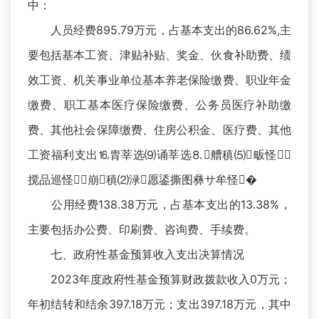
中：
人员经费895.79万元，占基本支出的86.62%,主
要包括基本工资、津贴补贴、奖金、伙食补助费、绩
效工资、机关事业单位基本养老保险缴费、职业年金
缴费、职工基本医疗保险缴费、公务员医疗补助缴
费、其他社会保障缴费、住房公积金、医疗费、其他
工资福利支出⒗胄莘选⑼诵莘选⒏艚稹⑸畈怪⒁
搅品巡怪⒔崩稹⑵渌愿鋈撕图彝サ牟怪�
公用经费138.38万元，占基本支出的13.38%，
主要包括办公费、印刷费、咨询费、手续费。
七、政府性基金预算收入支出决算情况
2023年度政府性基金预算财政拨款收入0万元；
年初结转和结余397.18万元；支出397.18万元，其中