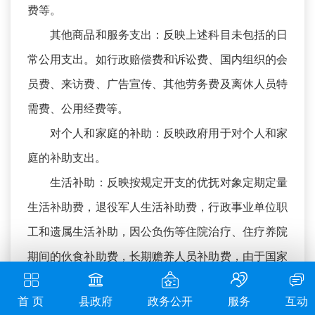
费等。
其他商品和服务支出：反映上述科目未包括的日
常公用支出。如行政赔偿费和诉讼费、国内组织的会
员费、来访费、广告宣传、其他劳务费及离休人员特
需费、公用经费等。
对个人和家庭的补助：反映政府用于对个人和家
庭的补助支出。
生活补助：反映按规定开支的优抚对象定期定量
生活补助费，退役军人生活补助费，行政事业单位职
工和遗属生活补助，因公负伤等住院治疗、住疗养院
期间的伙食补助费，长期赡养人员补助费，由于国家
实行退耕还林禁牧舍饲政策补偿给农牧民的现金、粮
首 页
县政府
政务公开
服务
互动
食支出，对农村党员、复员军人以及村干部的补助支