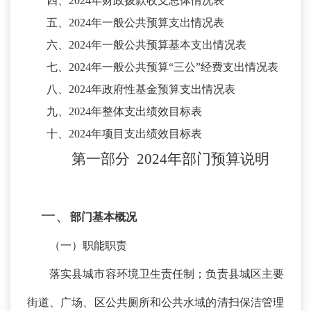
四、
202
4
年财政拨款收支总体情况表
五、
202
4
年一般公共预算支出情况表
六、
202
4
年一般公共预算基本支出情况表
七、
202
4
年一般公共预算
“三公”经费支出情况表
八、
202
4
年政府性基金预算支出情况表
九、
202
4
年整体支出绩效目标表
十、
202
4
年项目支出绩效目标表
第一部分
202
4
年
部门
预算
说明
一、
部门基本概况
（一）职能职责
落实县城市容环境卫生责任制；负责县城区主要
街道、广场、区公共厕所和公共水域的清扫保洁管理