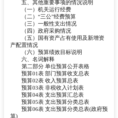
五、其他重要事项的情况说明
（一）机关运行经费
（二）
“三公”经费预算
（三）一般性支出情况
（四）政府采购情况
（五）国有资产占有使用及新增资
产配置情况
（六）预算绩效目标说明
六、名词解释
第二部分
单位预算公开表格
预算
01
表
部门预算收支总表
预算
02
表
收入预算总表
预算
03
表
非税收入计划表
预算
04
表
支出预算汇总表
预算
05表
支出预算分类总表
预算
06表
支出预算分类总表
(政府预
算)