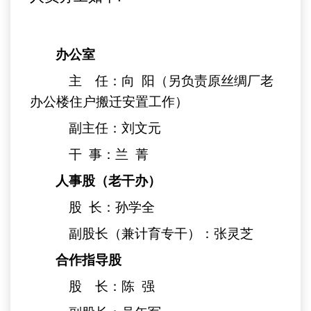
办公室
主 任：向
阳（另负责原丝绸厂老
办公楼住户搬迁安置工作）
副主任：刘文元
干
事：兰
菁
人事股（老干办）
股
长：孙学全
副股长（兼计育专干）：张灵芝
合作指导股
股 长：陈
强