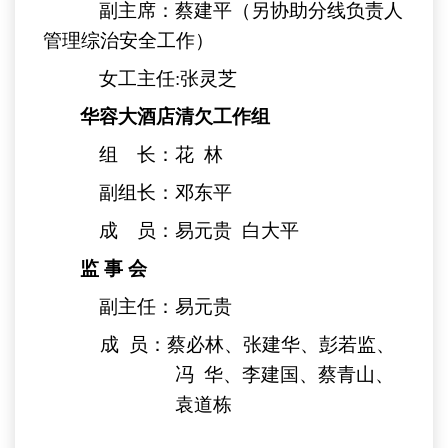
副主席：蔡建平（另协助分线负责人
管理综治安全工作）
女工主任
:
张灵芝
华容大酒店清欠工作组
组 长：花
林
副组长：邓东平
成 员：易元贵
白大平
监 事 会
副主任：易元贵
成
员：蔡必林、张建华、彭若监、
冯
华、李建国、蔡青山、
袁道栋