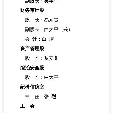
副股长：吴年军
财务审计股
股 长：易元贵
副股长：白大平（兼）
会
计：白
洁
资产管理股
股 长：黎安龙
综治安全股
股 长：白大平
纪检信访室
主 任：张
烈
工 会