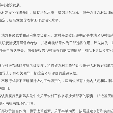
乡村建设发展。
农村发展的保障作用。坚持法治思维，增强法治观念，健全农业农村法律
稳定，提高党领导农村工作法治化水平。
。地方各级党委和政府主要负责人、农村基层党组织书记是本地区乡村振
人职责情况开展督查考核，并将考核结果作为干部选拔任用、评先奖优、
府每年向党中央、国务院报告乡村振兴战略实施情况，省以下各级党委
进乡村振兴战略实绩考核制度，将抓好农村工作特别是推进乡村振兴战略
领导班子和有关领导干部综合考核评价的重要依据。
人不履行或者不正确履行农村工作职责的，应当依照有关党内法规和法律
关部门。
当认真履行贯彻落实党中央关于农村工作各项决策部署的职责，贴近基层
规和法律法规予以问责。
干部敢于担当作为、勇于改革创新、乐于奉献为民，按照规定表彰和奖励