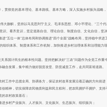
导，贯彻党的基本理论、基本路线、基本方略，深入实施乡村振兴战略
义伟大旗帜，坚持以马克思列宁主义、毛泽东思想、邓小平理论、“三个代
意识、看齐意识，坚定道路自信、理论自信、制度自信、文化自信，坚
进“五位一体”总体布局和协调推进“四个全面”战略布局，坚持稳中求
的组织体系、制度体系和工作机制，加快推进乡村治理体系和治理能力
是关系国计民生的根本性问题。坚持把解决好“三农”问题作为全党工作
乡融合发展，集中精力做好脱贫攻坚、防贫减贫工作，走共同富裕道路。
农村工作中总揽全局、协调各方，保证农村改革发展沿着正确的方向前进
首创精神，切实保障农民物质利益和民主权利，把农民拥护不拥护、支持
党的农村政策基石；
推进乡村产业振兴、人才振兴、文化振兴、生态振兴、组织振兴；