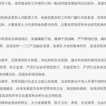
领导小组，省市级农村工作领导小组一般由同级党委副书记任组长，县级
好机构设置和人员配置工作。各级党委农村工作部门履行决策参谋、统筹
机制，注重发挥人大代表和政协委员作用，注重发挥智库和专业研究机构
和加强农业基础地位，实施藏粮于地、藏粮于技战略，严守耕地红线，确
系，促进农村一二三产业融合发展，发展壮大农村集体经济，促进农民
的领导。完善基层民主制度，深化村民自治实践，健全村党组织领导的充
管理、民主监督。严厉打击农村黑恶势力、宗族恶势力，严厉打击各类
教传播活动，巩固农村基层政权。
的领导。培育和践行社会主义核心价值观，在农民群众中深入开展中国特
道德建设，传承发展提升农村优秀传统文化，推进移风易俗。加强农村
提高农民科学文化素质和乡村社会文明程度。
保障和改善农村民生，大力发展教育、医疗卫生、养老、文化体育、社会