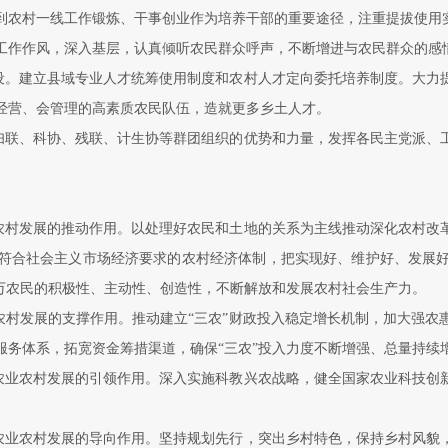
到农村一线工作锻炼、干事创业作为培养干部的重要途径，注重提拔使用
工作作风，深入基层，认真倾听农民群众呼声，不断增进与农民群众的感情
设。建立县域专业人才统筹使用制度和农村人才定向委托培养制度。大力
经营、会管理的高素质农民队伍，造就更多乡土人才。
妇联、科协、残联、计生协等群团组织的优势和力量，发挥各民主党派、
农村发展的推动作用。以处理好农民和土地的关系为主线推动深化农村改
符合社会主义市场经济要求的农村经济体制，把实现好、维护好、发展
亿万农民的积极性、主动性、创造性，不断解放和发展农村社会生产力。
农村发展的支撑作用。推动建立“三农”财政投入稳定增长机制，加大强农
服务体系，拓宽资金筹措渠道，确保“三农”投入力度不断增强、总量持续
农业农村发展的引领作用。深入实施科教兴农战略，健全国家农业科技创
农业农村发展的导向作用。坚持规划先行，突出乡村特色，保持乡村风貌