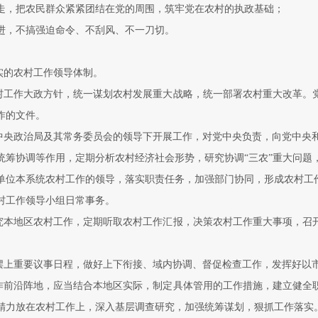
走，把农民群众紧紧团结在党的周围，筑牢党在农村的执政基础；
进，不搞强迫命令、不刮风、不一刀切。
实的农村工作领导体制。
村工作大政方针，统一谋划农村发展重大战略，统一部署农村重大改革。
作的文件。
中央政治局及其常务委员会的领导下开展工作，对党中央负责，向党中央
统筹协调等作用，定期分析农村经济社会形势，研究协调“三农”重大问题
单位本系统农村工作的领导，落实职责任务，加强部门协同，形成农村工
村工作领导小组日常事务。
究本地区农村工作，定期听取农村工作汇报，决策农村工作重大事项，召
摆上重要议事日程，做好上下衔接、域内协调、督促检查工作，发挥好以
作前沿阵地，应当结合本地区实际，制定具体管用的工作措施，建立健全
精力放在农村工作上，深入基层调查研究，加强统筹谋划，狠抓工作落实