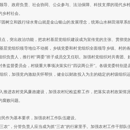
领导、政府负责、社会协同、公众参与、法治保障、科技支撑的现代乡
的乡村社会。
牢固树立和践行绿水青山就是金山银山的发展理念，统筹山水林田湖草系
重点，突出政治功能，把农村基层党组织建设成为宣传党的主张、贯彻党
基层党组织领导地位不动摇，乡镇党委和村党组织全面领导乡镇、村的
组织负责人，推行村“两委”班子成员交叉任职。加强村党组织对共青团、
村务监督委员会，村级重大事项决策实行“四议两公开”。各级党委特别是
组织，加强党内激励关怀帮扶，健全以财政投入为主的稳定的村级组织
入推进农村党风廉政建设，加强农村纪检监察工作，把落实农村政策情
的腐败问题。
农民作为基本要求，加强农村工作队伍建设。
“三农”，分管负责人应当成为抓“三农”的行家里手。加强农村工作干部