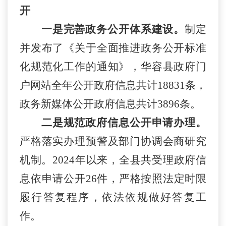
开
一是
完善政务公开体系建设。
制定
并发布了《关于全面推进政务公开标准
化规范化工作的通知》
，
华容
县政府
门
户
网站
全年
公开政府信息
共计
18831条，
政务新媒体公开政府信息
共计
3896
条。
二是规范政府信息公开申请办理。
严格落实办理预警及部门协调会商研究
机制。
2024年以来，全县共受理政府信
息依申请公开
26
件
，
严格按照法定时限
履行答复程序，依法依规做好答复工
作
。