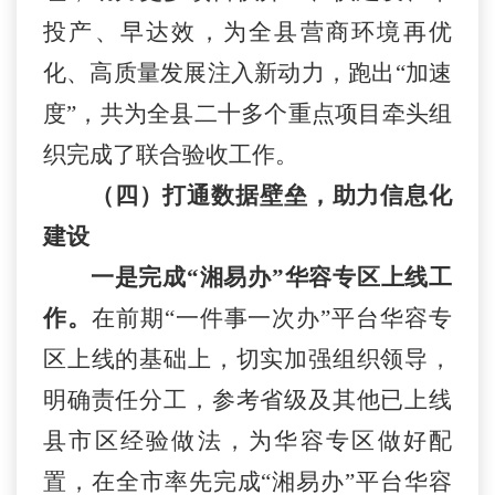
投产、早达效，为全县营商环境再优
化、高质量发展注入新动力，跑出“加速
度”，共为全县二十多个重点项目牵头组
织完成了联合验收工作。
（四）打通数据壁垒，助力信息化
建设
一是完成
“
湘易办
”
华容专区
上线工
作。
在前期
“
一件事一次办
”平台
华容
专
区上线的基础上，切实加强组织领导，
明确责任分工，参考省级
及其他已上线
县市区经验做法
，为
华容
专区
做好配
置
，在全市率先完成
“
湘易办
”平台
华容