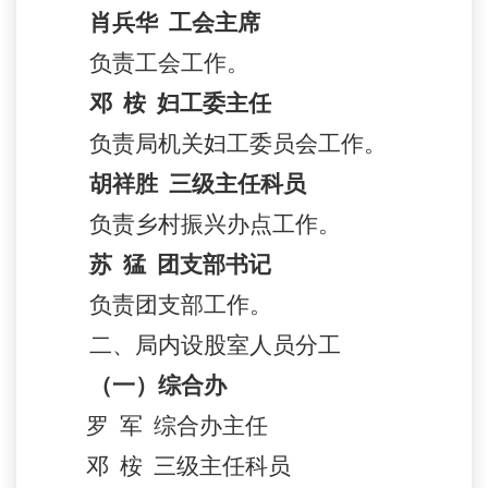
肖兵华
工会主席
负责工会工作
。
邓
桉
妇
工委
主任
负责
局机关
妇
工委员会
工作
。
胡祥胜
三级主任科员
负责乡村振兴办点工作
。
苏
猛
团支部书记
负责团支部工作
。
二、局内设股室
人员
分工
（一）综合办
罗
军
综合办
主任
邓
桉
三级主任科员