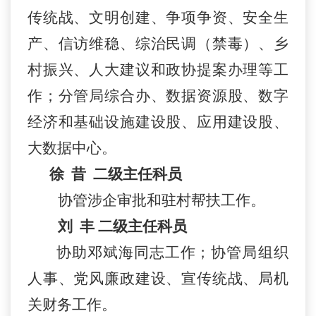
传统战、文明创建、
争项争资、
安全生
产、
信访维稳、综治民调
（
禁毒
）
、乡
村振兴
、
人大建议和政协提案办理等工
作；
分管
局综合办、数据资源股、数字
经济和基础设施建设股、应用建设股
、
大数据中心
。
徐
昔
二级主任科员
协
管涉企审批和驻村帮扶
工作
。
刘
丰
二级主任科员
协助
邓斌海同志
工作；
协管
局
组织
人事、党风廉政建设、宣传统战、局
机
关财务工作
。