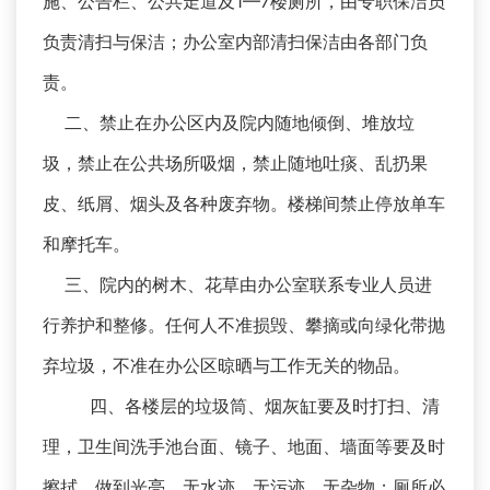
施、公告栏、公共走道及1—7楼厕所，由专职保洁员
负责清扫与保洁；办公室内部清扫保洁由各部门负
责。
二、禁止在办公区内及院内随地倾倒、堆放垃
圾，禁止在公共场所吸烟，禁止随地吐痰、乱扔果
皮、纸屑、烟头及各种废弃物。楼梯间禁止停放单车
和摩托车。
三、院内的树木、花草由办公室联系专业人员进
行养护和整修。任何人不准损毁、攀摘或向绿化带抛
弃垃圾，不准在办公区晾晒与工作无关的物品。
四、各楼层的垃圾筒、烟灰缸要及时打扫、清
理，卫生间洗手池台面、镜子、地面、墙面等要及时
擦拭，做到光亮、无水迹、无污迹、无杂物；厕所必