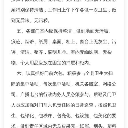
须特别保持清洁，工作日上午下午各做一次卫生，做
到无异味、无污秽。
五、各部门室内应保持整洁，做到地面无污垢、
痰迹、烟蒂、纸屑；桌面、柜上、窗台上无灰尘、污
迹，清洁、整齐，窗明几净。室内无蜘蛛网、无杂
物。个人用品应放在固定的抽屉和柜内。
六、认真抓好门前六包。积极参与全县卫生大扫
除的集中活动，每次集中活动，机关各股室、网络公
司、广播电台的行政内务人员必须参与。后勤及门卫
人员应加强对门前六包责任区的日常巡查，按照包卫
生、包绿化、包秩序、包亮化、包设施、包美化的要
求，做到责任区域内无瓜皮果壳、纸屑、烟头、塑料