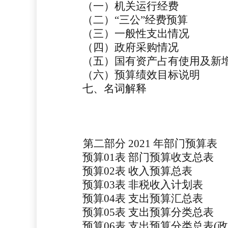
（一）机关运行经费
（二）
“三公”经费预算
（三）一般性支出情况
（四）政府采购情况
（五）国有资产占有使用及新
（六）预算绩效目标说明
七、名词解释
第二部分
2021 年部门预算表
预算
01
表
部门预算收支总表
预算
02
表
收入预算总表
预算
03
表
非税收入计划表
预算
04
表
支出预算汇总表
预算
05表
支出预算分类总表
预算
06表
支出预算分类总表
(