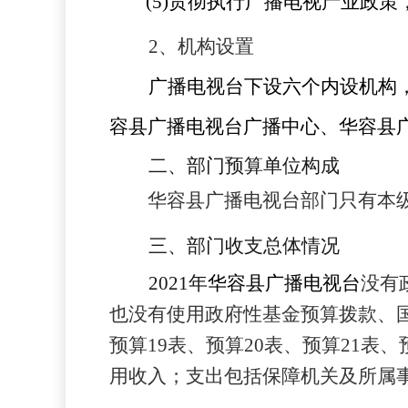
(5)
贯彻执行广播电视产业政策
2
、机构设置
广播电视台下设六个内设机构
容县广播电视台广播中心、华容县
二、部门预算单位构成
华容县广播电视台部门只有本
三、部门收支总体情况
202
1
年
华容县广播电视台
没有
也没有使用政府性基金预算拨款、
预算
19表
、
预算
20
表、
预算
21
表、
用收入
；
支出包括保障机关及所属