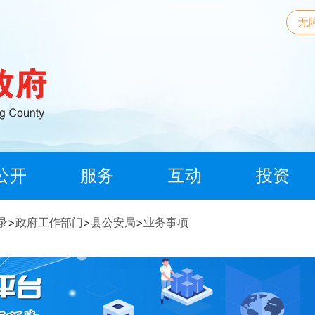
无
公开
服务
互动
投资
录
>
政府工作部门
>
县公安局
>
业务事项