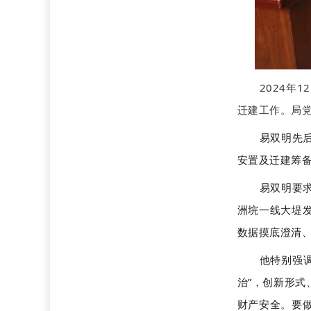
2024年
迁建工作。局
易双明先
安置及迁建筹
易双明要
洲垸一线大堤
数据摸底澄清、
他特别强
治”，创新形
财产安全。要