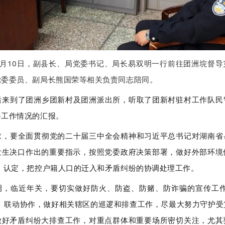
12月10日，副县长、局党委书记、局长易双明一行前往团洲垸督
党委委员、副局长熊国荣等相关负责同志陪同。
后来到了团洲乡团新村及团洲派出所，听取了团新村驻村工作队民
备工作情况的汇报。
求，要全面贯彻党的二十届三中全会精神和习近平总书记对湖南省
发生决口作出的重要指示，按照党委政府决策部署，做好外部环境
 认定，把控户籍人口的迁入和矛盾纠纷的协调处理工作。
调，临近年关，要切实做好防火、防盗、防赌、防诈骗的宣传工作
式、联动协作，做好相关辖区的巡逻和排查工作，尽最大努力守护受
做好矛盾纠纷大排查工作，对重点群体和重要场所密切关注，尤其